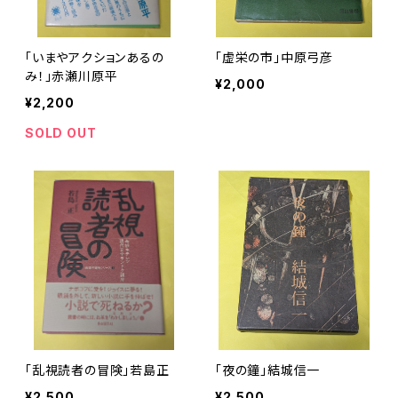
「いまやアクションあるの
「虚栄の市」中原弓彦
み！」赤瀬川原平
¥2,000
¥2,200
SOLD OUT
「乱視読者の冒険」若島正
「夜の鐘」結城信一
¥2,500
¥2,500