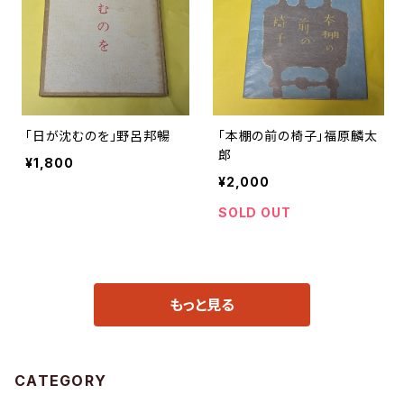
「日が沈むのを」野呂邦暢
「本棚の前の椅子」福原麟太
郎
¥1,800
¥2,000
SOLD OUT
もっと見る
CATEGORY