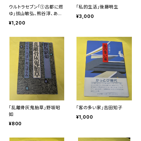
ウルトラセブン「①古都に燃
「私的生活」後藤明生
ゆ」拔山敏弘、熊谷淳、あき
¥3,000
やま耕輝
¥1,200
「乱離骨灰鬼胎草」野坂昭
「客の多い家」吉田知子
如
¥1,000
¥800