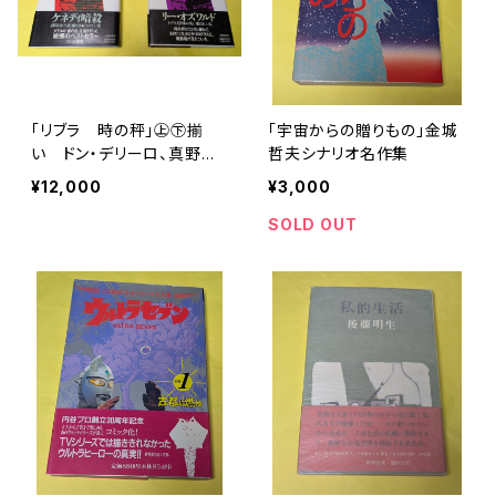
「リブラ 時の秤」㊤㊦揃
「宇宙からの贈りもの」金城
い ドン・デリーロ、真野明
哲夫シナリオ名作集
裕訳
¥12,000
¥3,000
SOLD OUT